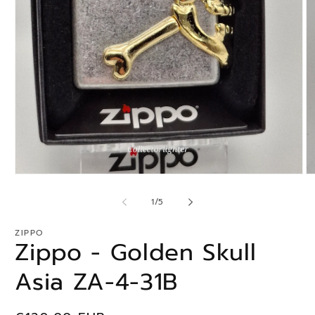
Medien
M
1
2
in
in
von
1
/
5
Modal
M
öffnen
öf
ZIPPO
Zippo - Golden Skull
Asia ZA-4-31B