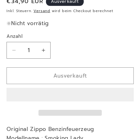
Normaler
€34,90 EUR
Ausverkauft
Preis
Inkl. Steuern.
Versand
wird beim Checkout berechnet
Nicht vorrätig
Anzahl
Verringere
Erhöhe
die
die
Menge
Menge
Ausverkauft
für
für
Zippo
Zippo
-
-
Smoking
Smoking
Lady
Lady
2004499
2004499
Emblem
Emblem
Original Zippo Benzinfeuerzeug
Modellname : Smoking Lady